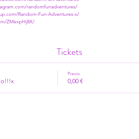
stagram.com/randomfunadventures/
tup.com/Random-Fun-Adventures-x/
.com/ZMexpHj8X/
Tickets
Precio
o!!!x
0,00 €