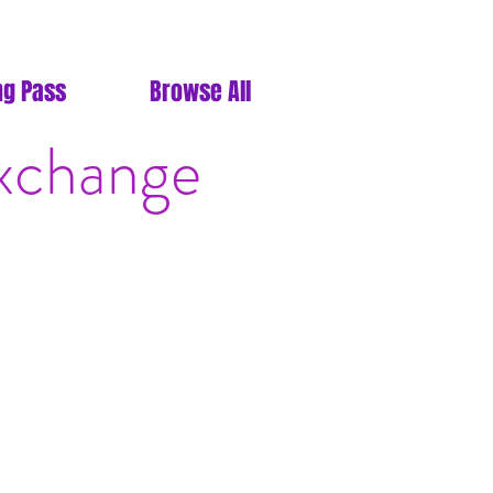
ng Pass
Browse All
Exchange