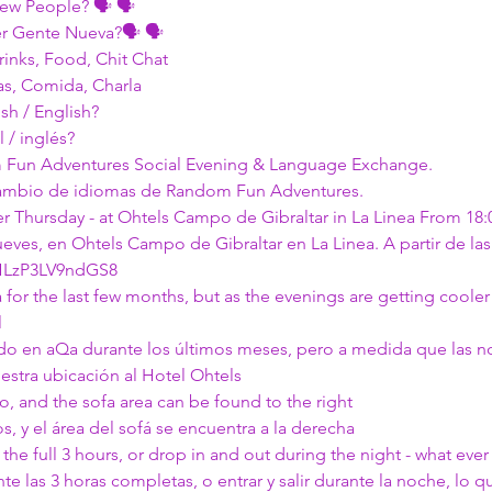
ew People? 🗣 🗣 
er Gente Nueva?🗣 🗣 
rinks, Food, Chit Chat 
as, Comida, Charla
sh / English?
 / inglés?
Fun Adventures Social Evening & Language Exchange.
rcambio de idiomas de Random Fun Adventures.
er Thursday - at Ohtels Campo de Gibraltar in La Linea From 18
ves, en Ohtels Campo de Gibraltar en La Linea. A partir de las
HLzP3LV9ndGS8
or the last few months, but as the evenings are getting cooler
 
 en aQa durante los últimos meses, pero a medida que las no
stra ubicación al Hotel Ohtels
wo, and the sofa area can be found to the right 
os, y el área del sofá se encuentra a la derecha
the full 3 hours, or drop in and out during the night - what eve
nte las 3 horas completas, o entrar y salir durante la noche, lo q