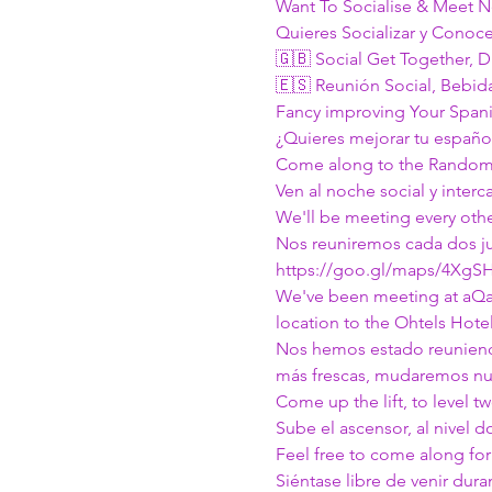
Want To Socialise & Meet N
Quieres Socializar y Conoc
🇬🇧 Social Get Together, D
🇪🇸 Reunión Social, Bebid
Fancy improving Your Spani
¿Quieres mejorar tu español
Come along to the Random 
Ven al noche social y inte
We'll be meeting every oth
Nos reuniremos cada dos jue
https://goo.gl/maps/4XgS
We've been meeting at aQa f
location to the Ohtels Hotel
Nos hemos estado reuniendo
más frescas, mudaremos nue
Come up the lift, to level t
Sube el ascensor, al nivel d
Feel free to come along for 
Siéntase libre de venir dura