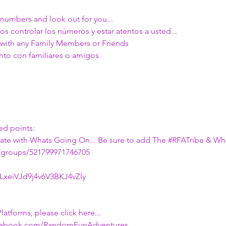
numbers and look out for you... 
 controlar los números y estar atentos a usted...
 with any Family Members or Friends
nto con familiares o amigos
d points:
 date with Whats Going On... Be sure to add The 
#RFATribe
 & Wh
/groups/521799971746705
/LxeiVJd9j4v6V3BKJ4vZly
latforms, please click here...
acebook.com/RandomFunAdventures