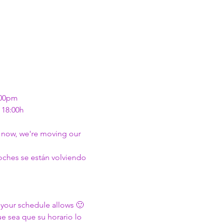
:00pm
 18:00h
 now, we're moving our 
ches se están volviendo 
r your schedule allows 🙂
ue sea que su horario lo 