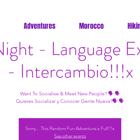
Adventures
Morocco
Hiki
Night - Language 
- Intercambio!!!x
Want To Socialise & Meet New People? 🗣 🗣
Quieres Socializar y Conocer Gente Nueva?🗣 🗣
Sorry... This Random Fun Adventure is Full!!!x
See other events