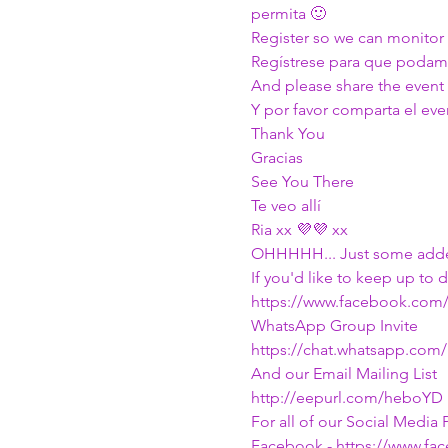
permita 🙂
Register so we can monitor 
Regístrese para que podamos
And please share the event
Y por favor comparta el eve
Thank You
Gracias
See You There
Te veo allí
Ria xx 💜💜 xx
OHHHHH... Just some adde
If you'd like to keep up to
https://www.facebook.com
WhatsApp Group Invite
https://chat.whatsapp.com
And our Email Mailing List
http://eepurl.com/heboYD
For all of our Social Media P
Facebook - 
https://www.f